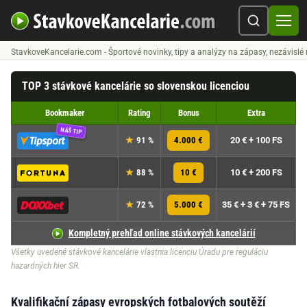
StavkoveKancelarie.com - Športové novinky, tipy a analýzy na zápasy, nezávislé
TOP 3 stávkové kancelárie so slovenskou licenciou
Bookmaker
Rating
Bonus
Extra
NÁŠ TIP
91 %
20 € + 100 FS
4.000 €
88 %
10 € + 200 FS
10 €
72 %
35 € + 3 € + 75 FS
5.000 €
Kompletný prehľad online stávkových kancelárií
Všetky uvedené stávkové kancelárie vlastnia licenciu Úradu pre reguláciu
hazardných hier SR.
Kvalifikační zápasy evropských fotbalových soutěží