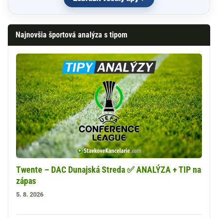
Najnovšia športová analýza s tipom
Twente – DAC Dunajská Streda ✅ ANALÝZA + TIP na
zápas
5. 8. 2026