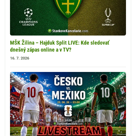
MŠK Žilina – Hajduk Split LIVE: Kde sledovať
dnešný zápas online a v TV?
16. 7. 2026