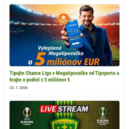
Tipujte Chance Ligu v Megatipovačke od Tipsportu a
hrajte o podiel z 5 miliónov €
23. 7. 2026