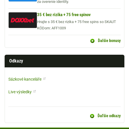
za overenie identity.
35 € bez rizika + 75 free spinov
Hrajte s 35 € bez rizika + 75 free spins so SKAUT
KÓDom: AFF1009
Ďalšie bonusy
Odkazy
Sázkové kanceláře
Live výsledky
Ďaľšie odkazy