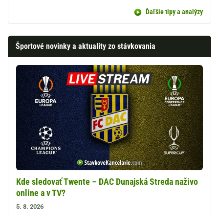
Ďaľšie tipy a analýzy
Športové novinky a aktuality zo stávkovania
Kde sledovať Twente – DAC Dunajská Streda naživo
online a v TV?
5. 8. 2026