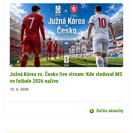
Južná Kórea vs. Česko live stream: Kde sledovať MS
vo futbale 2026 naživo
12. 6. 2026
Ďaľšie aktuality