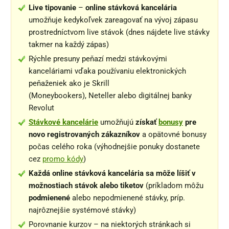
Live tipovanie
–
online stávková kancelária
umožňuje kedykoľvek zareagovať na vývoj zápasu
prostredníctvom live stávok (dnes nájdete live stávky
takmer na každý zápas)
Rýchle presuny peňazí medzi stávkovými
kanceláriami vďaka používaniu elektronických
peňaženiek ako je Skrill
(Moneybookers), Neteller alebo digitálnej banky
Revolut
Stávkové kancelárie
umožňujú
získať
bonusy
pre
novo registrovaných zákazníkov
a opätovné bonusy
počas celého roka (výhodnejšie ponuky dostanete
cez
promo kódy
)
Každá online stávková kancelária sa môže líšiť v
možnostiach stávok alebo tiketov
(príkladom môžu
podmienené
alebo nepodmienené stávky, príp.
najrôznejšie systémové stávky)
Porovnanie kurzov – na niektorých stránkach si